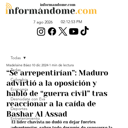
informandome.com
02:12:53 PM
7 ago 2026
Todas
Madelaine Báez
10 dic 2024
1 min de lectura
Todas
“Se arrepentirían”: Maduro
Colombia
advirtió a la oposición y
Economía
habló de “guerra civil” tras
Desnúdate con Eva
reaccionar a la caída de
Deportes
Bashar Al Assad
Entretenimiento
El líder chavista no dudó en dejar fuertes 
advertencias, sobre todo después de conocerse la 