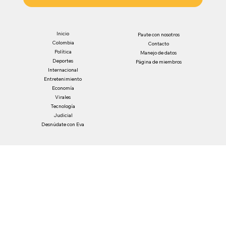
Inicio
Paute con nosotros
Colombia
Contacto
Política
Manejo de datos
Deportes
Página de miembros
Internacional
Entretenimiento
Economía
Virales
Tecnología
Judicial
Desnúdate con Eva