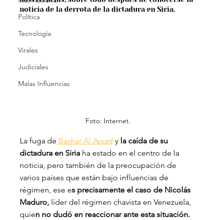
Internacional
noticia de la derrota de la dictadura en Siria.
Política
Tecnología
Virales
Judiciales
Malas Influencias
Foto: Internet.
La fuga de
 Bashar Al Assad
 y
 la caída de su 
dictadura en Siria
 ha estado en el centro de la 
noticia, pero también de la preocupación de 
varios países que están bajo influencias de 
régimen, ese e
s precisamente el caso de Nicolás 
Maduro, 
líder del régimen chavista en Venezuela, 
quie
n no dudó en reaccionar ante esta situación.