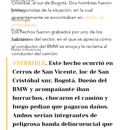
Internacional
Cristóbal, al sur de Bogotá. Dos hombres fueron 
Política
protagonistas de la situación, en la cual 
aparentemente se encontraban en
 estado de 
Tecnología
embriaguez.
Virales
Los hechos fueron grabados por uno de los 
habitantes del sector, en el que se aprecia como 
Judiciales
el conductor del BMW se enoja y le reclama al 
Malas Influencias
conductor del camión.
#TERRIBLE
. Este hecho ocurrió en 
Cerros de San Vicente, loc de San 
Cristóbal sur, Bogotá. Dueño del 
BMW y acompañante iban 
borrachos, chocaron el camión y 
luego pedían que pagaran daños. 
Ambos serían integrantes de 
peligrosa banda delincuencial que 