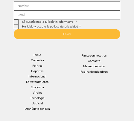
Sí, suscríbeme a tu boletín informativo.
*
He leído y acepto la política de privacidad
*
Enviar
Inicio
Paute con nosotros
Colombia
Contacto
Política
Manejo de datos
Deportes
Página de miembros
Internacional
Entretenimiento
Economía
Virales
Tecnología
Judicial
Desnúdate con Eva