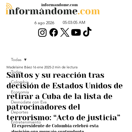
informandome.com
05:03:05 AM
6 ago 2026
Todas
Madelaine Báez
16 ene 2025
2 min de lectura
Todas
Santos y su reacción tras
Colombia
decisión de Estados Unidos de
Economía
retirar a Cuba de la lista de
Desnúdate con Eva
patrocinadores del
Deportes
terrorismo: “Acto de justicia”
Entretenimiento
El expresidente de Colombia celebró esta 
decisión con mensaje contundente.