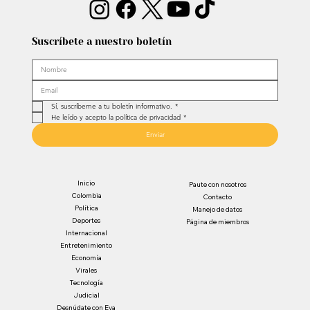
Suscríbete a nuestro boletín
Sí, suscríbeme a tu boletín informativo.
*
He leído y acepto la política de privacidad
*
Enviar
Inicio
Paute con nosotros
Colombia
Contacto
Política
Manejo de datos
Deportes
Página de miembros
Internacional
Entretenimiento
Economía
Virales
Tecnología
Judicial
Desnúdate con Eva