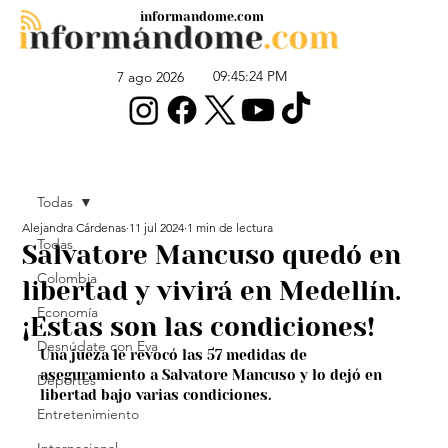
informandome.com
09:45:24 PM
7 ago 2026
Todas
Alejandra Cárdenas
11 jul 2024
1 min de lectura
Todas
Salvatore Mancuso quedó en
Colombia
libertad y vivirá en Medellín.
Economía
¡Estas son las condiciones!
Desnúdate con Eva
Una jueza le revocó las 57 medidas de 
aseguramiento a Salvatore Mancuso y lo dejó en 
Deportes
libertad bajo varias condiciones.
Entretenimiento