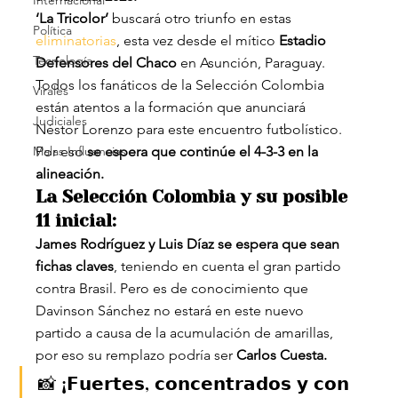
Internacional
‘La Tricolor’
 buscará otro triunfo en estas 
Política
eliminatorias
, esta vez desde el mítico 
Estadio 
Tecnología
Defensores del Chaco
 en Asunción, Paraguay.
Todos los fanáticos de la Selección Colombia 
Virales
están atentos a la formación que anunciará 
Judiciales
Néstor Lorenzo para este encuentro futbolístico. 
Malas Influencias
Por eso
 se espera que continúe el 4-3-3 en la 
alineación.
La Selección Colombia y su posible 
11 inicial:
James Rodríguez y Luis Díaz se espera que sean 
fichas claves
, teniendo en cuenta el gran partido 
contra Brasil. Pero es de conocimiento que 
Davinson Sánchez no estará en este nuevo 
partido a causa de la acumulación de amarillas, 
por eso su remplazo podría ser
 Carlos Cuesta.
📸 ¡𝗙𝘂𝗲𝗿𝘁𝗲𝘀, 𝗰𝗼𝗻𝗰𝗲𝗻𝘁𝗿𝗮𝗱𝗼𝘀 𝘆 𝗰𝗼𝗻 