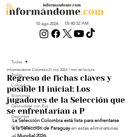
informandome.com
05:40:32 AM
10 ago 2026
Todas
Informandome Colombia
21 nov 2023
1 min de lectura
Todas
Regreso de fichas claves y
Colombia
posible 11 inicial: Los
Economía
jugadores de la Selección que
Desnúdate con Eva
se enfrentarían a P
Deportes
La Selección Colombia está lista para enfrentarse 
Entretenimiento
a la Selección de Paraguay
 en estas eliminatorias 
al 
Mundial 2026.