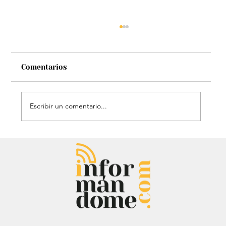
Comentarios
Escribir un comentario...
Chayanne se animó a trend viral y
dejó mensaje: “Antes de ser tu
papá…”