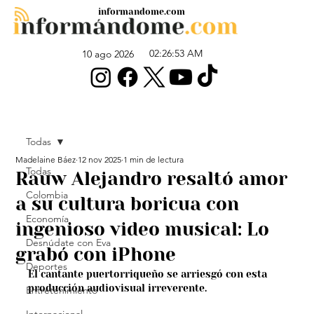
informandome.com
02:26:53 AM
10 ago 2026
Todas
Madelaine Báez
12 nov 2025
1 min de lectura
Todas
Rauw Alejandro resaltó amor
Colombia
a su cultura boricua con
Economía
ingenioso video musical: Lo
Desnúdate con Eva
grabó con iPhone
Deportes
El cantante puertorriqueño se arriesgó con esta 
producción audiovisual irreverente.
Entretenimiento