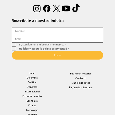
Suscríbete a nuestro boletín
Sí, suscríbeme a tu boletín informativo.
*
He leído y acepto la política de privacidad
*
Enviar
Inicio
Paute con nosotros
Colombia
Contacto
Política
Manejo de datos
Deportes
Página de miembros
Internacional
Entretenimiento
Economía
Virales
Tecnología
Judicial