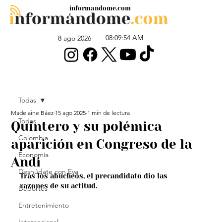
informandome.com
08:09:54 AM
8 ago 2026
Todas
Madelaine Báez
15 ago 2025
1 min de lectura
Todas
Quintero y su polémica
Colombia
aparición en Congreso de la
Economía
Andi
Desnúdate con Eva
Tras los abucheos, el precandidato dio las 
razones de su actitud.
Deportes
Entretenimiento