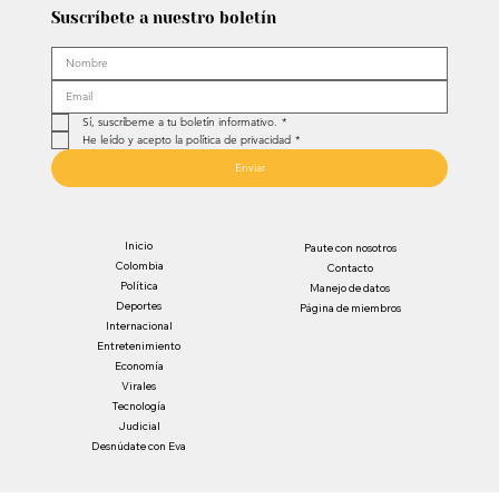
Suscríbete a nuestro boletín
Sí, suscríbeme a tu boletín informativo.
*
He leído y acepto la política de privacidad
*
Enviar
Inicio
Paute con nosotros
Colombia
Contacto
Política
Manejo de datos
Deportes
Página de miembros
Internacional
Entretenimiento
Economía
Virales
Tecnología
Judicial
Desnúdate con Eva