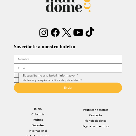
Suscríbete a nuestro boletín
Sí, suscríbeme a tu boletín informativo.
*
He leído y acepto la política de privacidad
*
Enviar
Inicio
Paute con nosotros
Colombia
Contacto
Política
Manejo de datos
Deportes
Página de miembros
Internacional