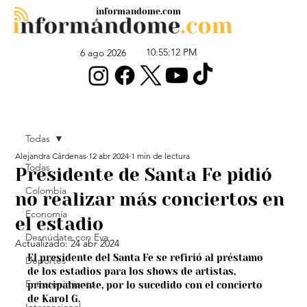
informandome.com
10:55:12 PM
6 ago 2026
Todas
Alejandra Cárdenas
12 abr 2024
1 min de lectura
Todas
Presidente de Santa Fe pidió
Colombia
no realizar más conciertos en
Economía
el estadio
Desnúdate con Eva
Actualizado:
24 abr 2024
El presidente del Santa Fe se refirió al préstamo 
Deportes
de los estadios para los shows de artistas, 
Entretenimiento
principalmente, por lo sucedido con el concierto 
de Karol G.