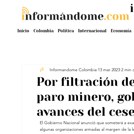
Inicio
Colombia
Política
Internacional
Economía
Informandome Colombia
13 mar 2023
2 min 
Por filtración d
paro minero, go
avances del cese
El Gobierno Nacional anunció que someterá a exam
algunas organizaciones armadas al margen de la l