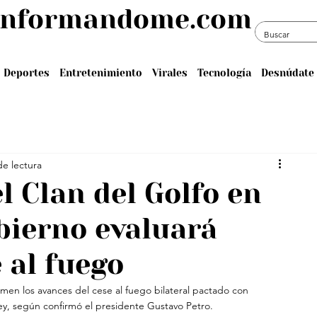
informandome.com
Deportes
Entretenimiento
Virales
Tecnología
Desnúdate 
de lectura
el Clan del Golfo en
bierno evaluará
 al fuego
en los avances del cese al fuego bilateral pactado con 
ey, según confirmó el presidente Gustavo Petro.