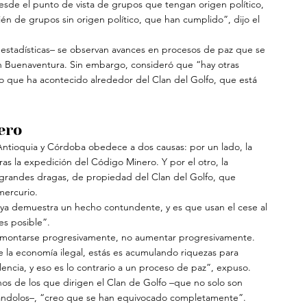
sde el punto de vista de grupos que tengan origen político, 
ién de grupos sin origen político, que han cumplido”, dijo el 
 estadísticas– se observan avances en procesos de paz que se 
n Buenaventura. Sin embargo, consideró que “hay otras 
 que ha acontecido alrededor del Clan del Golfo, que está 
ero
ntioquia y Córdoba obedece a dos causas: por un lado, la 
tras la expedición del Código Minero. Y por el otro, la 
s grandes dragas, de propiedad del Clan del Golfo, que 
mercurio.
a ya demuestra un hecho contundente, y es que usan el cese al 
es posible”.
desmontarse progresivamente, no aumentar progresivamente. 
a economía ilegal, estás es acumulando riquezas para 
lencia, y eso es lo contrario a un proceso de paz”, expuso.
os de los que dirigen el Clan de Golfo –que no solo son 
rándolos–, “creo que se han equivocado completamente”.