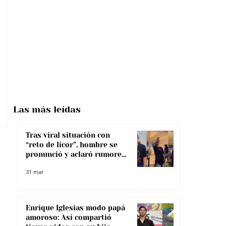
Las más
leídas
Tras viral situación con
“reto de licor”, hombre se
pronunció y aclaró rumores
sobre su salud
31 mar
Enrique Iglesias modo papá
amoroso: Así compartió