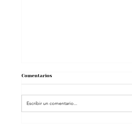
Tras viral situación con “reto de licor”
hombre se pronunció y aclaró
rumores sobre su salud
Comentarios
Escribir un comentario...