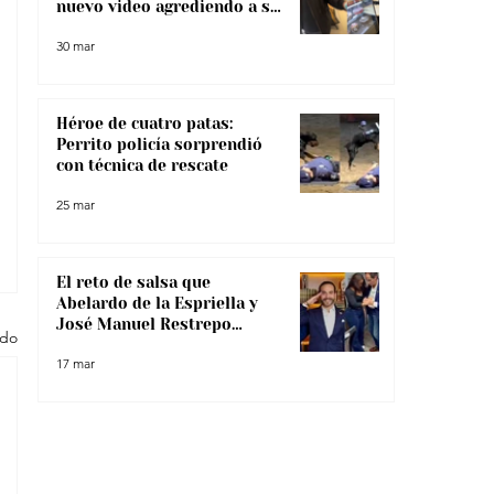
nuevo video agrediendo a su
pareja
30 mar
Héroe de cuatro patas:
Perrito policía sorprendió
con técnica de rescate
25 mar
El reto de salsa que
Abelardo de la Espriella y
José Manuel Restrepo
odo
enfrentaron, ¿lo superaron?
17 mar