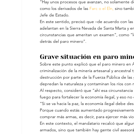
“Hay unos procesos que avanzan, no solamente de
como los derivados de las 
Farc o el Eln,
 sino tamb
Jefe de Estado.
En este sentido, precisó que –de acuerdo con las
adelantan en la Sierra Nevada de Santa Marta y e
circunstancias que ameritan un examen”, como “lo
detrás del paro minero”.
Grave situación en paro min
Sobre este punto explicó que el paro minero en A
criminalización de la minería artesanal y ancestral 
destrucción por parte de la Fuerza Pública de la
depredan la naturaleza y contaminan los ríos con 
Al respecto, consideró que “ahí esa circunstanci
fuego para fortalecer la economía ilegal, y eso no 
“Si se va hacia la paz, la economía ilegal debe 
Porque cuando estás aumentado progresivamente l
comprar más armas, es decir, para ejercer más vio
En este contexto, el mandatario recalcó que algun
armados, sino que también hay gente civil aseso