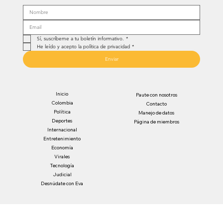
Sí, suscríbeme a tu boletín informativo.
*
He leído y acepto la política de privacidad
*
Enviar
Inicio
Paute con nosotros
Colombia
Contacto
Política
Manejo de datos
Deportes
Página de miembros
Internacional
Entretenimiento
Economía
Virales
Tecnología
Judicial
Desnúdate con Eva