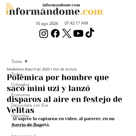
informandome.com
07:42:17 AM
10 ago 2026
Todas
Madelaine Báez
9 dic 2025
1 min de lectura
Todas
Polémica por hombre que
Colombia
sacó mini uzi y lanzó
Economía
disparos al aire en festejo de
Desnúdate con Eva
Velitas
Deportes
Al sujeto lo captaron en video, al parecer, en un 
barrio de Bogotá.
Entretenimiento