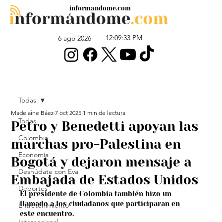
informandome.com
12:09:33 PM
6 ago 2026
Todas
Madelaine Báez
7 oct 2025
1 min de lectura
Todas
Petro y Benedetti apoyan las
Colombia
marchas pro-Palestina en
Economía
Bogotá y dejaron mensaje a
Desnúdate con Eva
Embajada de Estados Unidos
Deportes
El presidente de Colombia también hizo un 
llamado a los ciudadanos que participaran en 
Entretenimiento
este encuentro.