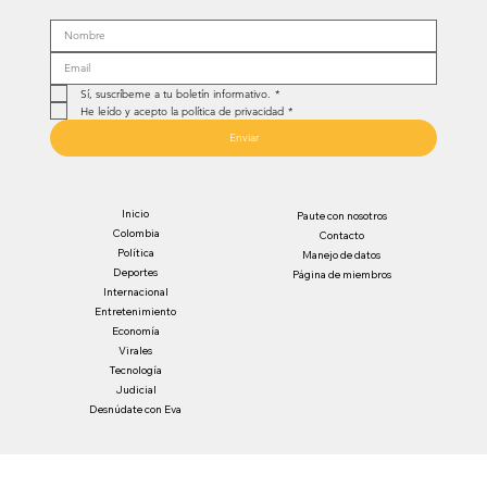
Sí, suscríbeme a tu boletín informativo.
*
He leído y acepto la política de privacidad
*
Enviar
Inicio
Paute con nosotros
Colombia
Contacto
Política
Manejo de datos
Deportes
Página de miembros
Internacional
Entretenimiento
Economía
Virales
Tecnología
Judicial
Desnúdate con Eva