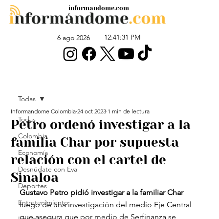
informandome.com
12:41:31 PM
6 ago 2026
Todas
Informandome Colombia
24 oct 2023
1 min de lectura
Todas
Petro ordenó investigar a la
Colombia
familia Char por supuesta
Economía
relación con el cartel de
Desnúdate con Eva
Sinaloa
Deportes
Gustavo Petro pidió investigar a la familiar Char
Entretenimiento
luego de una investigación del medio Eje Central 
que asegura que por medio de Serfinanza se 