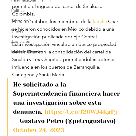
Internacional
permitió el ingreso del cartel de Sinaloa a 
Política
Colombia.
Tecnología
El 20 de octubre, los miembros de la
 familia
 Char 
se hicieron conocidos en México debido a una 
Virales
investigación publicada por Eje Central.
Judiciales
Esta investigación vincula a un banco propiedad 
Malas Influencias
de los Char con la consolidación del cartel de 
Sinaloa y Los Chapitos, permitiéndoles obtener 
influencia en los puertos de Barranquilla, 
Cartagena y Santa Marta.
He solicitado a la 
Superintendencia financiera hacer 
una investigación sobre esta 
denuncia. 
https://t.co/f26WJ4KgPj
— Gustavo Petro (@petrogustavo) 
October 24, 2023