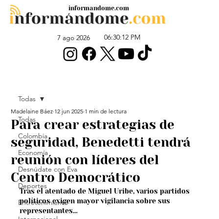
informandome.com
06:30:12 PM
7 ago 2026
Todas
Madelaine Báez
12 jun 2025
1 min de lectura
Todas
Para crear estrategias de
Colombia
seguridad, Benedetti tendrá
Economía
reunión con líderes del
Desnúdate con Eva
Centro Democrático
Deportes
Tras el atentado de Miguel Uribe, varios partidos 
políticos exigen mayor vigilancia sobre sus 
Entretenimiento
representantes…