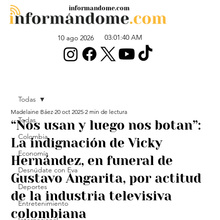
informandome.com
03:01:40 AM
10 ago 2026
Todas
Madelaine Báez
20 oct 2025
2 min de lectura
Todas
“Nos usan y luego nos botan”:
Colombia
La indignación de Vicky
Economía
Hernández, en funeral de
Desnúdate con Eva
Gustavo Angarita, por actitud
Deportes
de la industria televisiva
Entretenimiento
colombiana