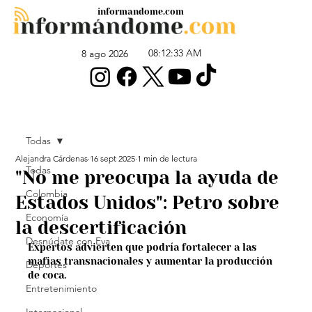
informandome.com
08:12:33 AM
8 ago 2026
Todas
Alejandra Cárdenas
16 sept 2025
1 min de lectura
Todas
"No me preocupa la ayuda de
Colombia
Estados Unidos": Petro sobre
Economía
la descertificación
Desnúdate con Eva
Expertos advierten que podría fortalecer a las 
mafias transnacionales y aumentar la producción 
Deportes
de coca.
Entretenimiento