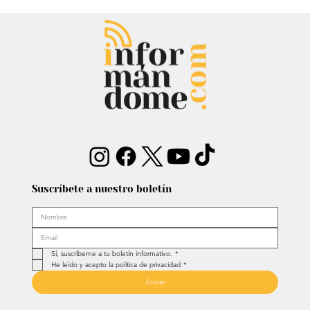
Chayanne se animó a trend viral y
dejó mensaje: “Antes de ser tu
papá…”
Suscríbete a nuestro boletín
Sí, suscríbeme a tu boletín informativo.
*
He leído y acepto la política de privacidad
*
Enviar