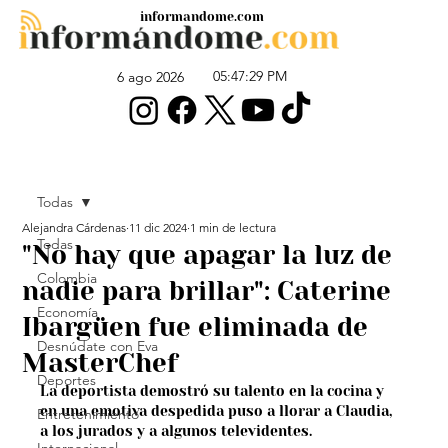
informandome.com
05:47:29 PM
6 ago 2026
Todas
Alejandra Cárdenas
11 dic 2024
1 min de lectura
Todas
"No hay que apagar la luz de
Colombia
nadie para brillar": Caterine
Economía
Ibargüen fue eliminada de
Desnúdate con Eva
MasterChef
Deportes
La deportista demostró su talento en la cocina y 
en una emotiva despedida puso a llorar a Claudia, 
Entretenimiento
a los jurados y a algunos televidentes.