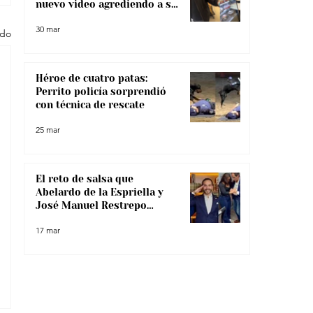
nuevo video agrediendo a su
pareja
30 mar
odo
Héroe de cuatro patas:
Perrito policía sorprendió
con técnica de rescate
25 mar
El reto de salsa que
Abelardo de la Espriella y
José Manuel Restrepo
enfrentaron, ¿lo superaron?
17 mar