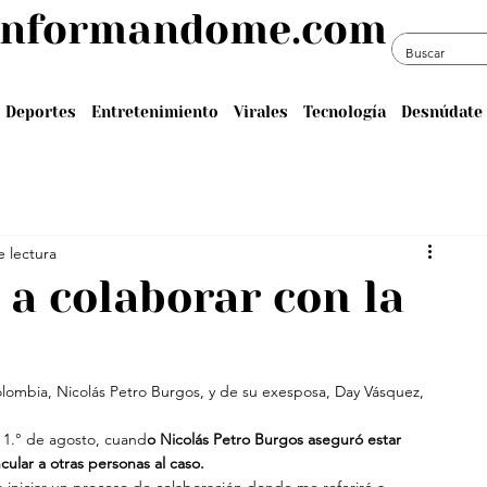
informandome.com
Deportes
Entretenimiento
Virales
Tecnología
Desnúdate 
e lectura
 a colaborar con la
olombia, Nicolás Petro Burgos, y de su exesposa, Day Vásquez, 
 1.° de agosto, cuand
o Nicolás Petro Burgos aseguró estar 
ncular a otras personas al caso. 