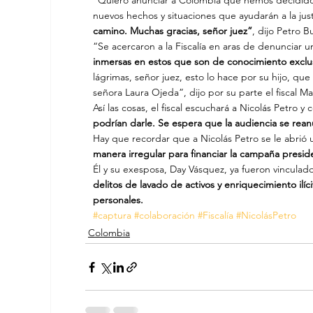
“Quiero anunciar a Colombia que hemos decidido 
nuevos hechos y situaciones que ayudarán a la just
camino. Muchas gracias, señor juez”
, dijo Petro B
“Se acercaron a la Fiscalía en aras de denunciar u
inmersas en estos que son de conocimiento exclus
lágrimas, señor juez, esto lo hace por su hijo, qu
señora Laura Ojeda”, dijo por su parte el fiscal M
Así las cosas, el fiscal escuchará a Nicolás Petro y 
podrían darle. Se espera que la audiencia se rea
Hay que recordar que a Nicolás Petro se le abrió
manera irregular para financiar la campaña preside
Él y su exesposa, Day Vásquez, ya fueron vinculado
delitos de lavado de activos y enriquecimiento ilíc
personales.
#captura
#colaboración
#Fiscalía
#NicolásPetro
Colombia