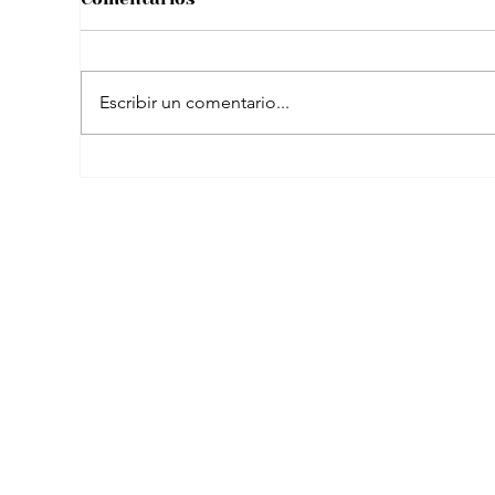
Escribir un comentario...
El peculiar comentario de Petro sobre
famosa plataforma para adultos en
transmisión con Westcol