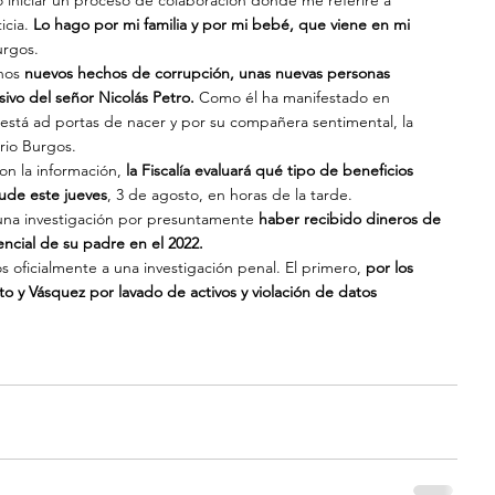
iniciar un proceso de colaboración donde me referiré a 
icia.
 Lo hago por mi familia y por mi bebé, que viene en mi 
urgos.
nos
 nuevos hechos de corrupción, unas nuevas personas 
ivo del señor Nicolás Petro.
 Como él ha manifestado en 
e está ad portas de nacer y por su compañera sentimental, la 
ario Burgos.
con la información, 
la Fiscalía evaluará qué tipo de beneficios 
nude este jueves
, 3 de agosto, en horas de la tarde.
 una investigación por presuntamente 
haber recibido dineros de 
ncial de su padre en el 2022. 
s oficialmente a una investigación penal. El primero,
 por los 
ito y Vásquez por lavado de activos y violación de datos 