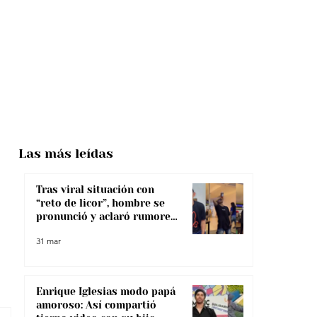
Las más
leídas
Tras viral situación con
“reto de licor”, hombre se
pronunció y aclaró rumores
sobre su salud
31 mar
Enrique Iglesias modo papá
amoroso: Así compartió