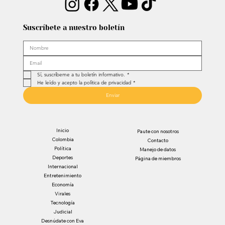
Suscríbete a nuestro boletín
Sí, suscríbeme a tu boletín informativo.
*
He leído y acepto la política de privacidad
*
Enviar
Inicio
Paute con nosotros
Colombia
Contacto
Política
Manejo de datos
Deportes
Página de miembros
Internacional
Entretenimiento
Economía
Virales
Tecnología
Judicial
Desnúdate con Eva