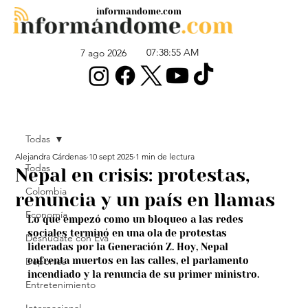
informandome.com
07:38:55 AM
7 ago 2026
Todas
Alejandra Cárdenas
10 sept 2025
1 min de lectura
Todas
Nepal en crisis: protestas,
Colombia
renuncia y un país en llamas
Economía
Lo que empezó como un bloqueo a las redes 
sociales terminó en una ola de protestas 
Desnúdate con Eva
lideradas por la Generación Z. Hoy, Nepal 
Deportes
enfrenta muertos en las calles, el parlamento 
incendiado y la renuncia de su primer ministro.
Entretenimiento