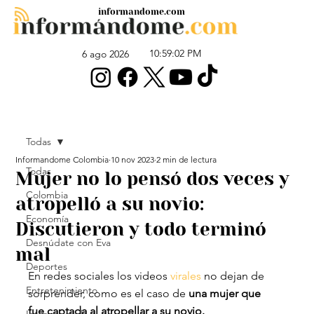
informandome.com
10:59:02 PM
6 ago 2026
Todas
Informandome Colombia
10 nov 2023
2 min de lectura
Todas
Mujer no lo pensó dos veces y
Colombia
atropelló a su novio:
Economía
Discutieron y todo terminó
Desnúdate con Eva
mal
Deportes
En redes sociales los videos 
virales
 no dejan de 
Entretenimiento
sorprender, como es el caso de
 una mujer que 
fue captada al atropellar a su novio.