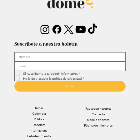
Suscríbete a nuestro boletín
Sí, suscríbeme a tu boletín informativo.
*
He leído y acepto la política de privacidad
*
Enviar
Inicio
Paute con nosotros
Colombia
Contacto
Política
Manejo de datos
Deportes
Página de miembros
Internacional
Entretenimiento