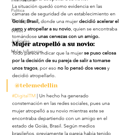
Internacional
La situación quedó como evidencia en las 
Política
cámaras de seguridad de un establecimiento en
Tecnología
Goiás, Brasil,
 donde una mujer 
decidió acelerar el 
carro y atropellar a su novio
, quien se encontraba 
Virales
tomándose
 unas cervezas con un amigo.
Judiciales
Mujer atropelló a su novio:
Malas Influencias
Todo parece indicar que la mujer 
se puso celosa 
por la decisión de su pareja de salir a tomarse 
unos tragos
, por eso 
no lo pensó dos veces
 y 
decidió atropellarlo.
@telemedellin
#DigitalTM
 | Un hecho ha generado 
consternación en las redes sociales, pues una 
mujer atropelló a su novio mientras este se 
encontraba departiendo con un amigo en el 
estado de Goiás, Brasil. Según medios 
brasileños, previamente la pareja había tenido 