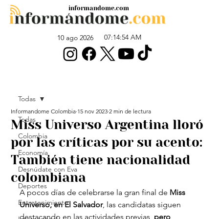
informandome.com
07:14:54 AM
10 ago 2026
Todas
Informandome Colombia
15 nov 2023
2 min de lectura
Todas
Miss Universo Argentina lloró
Colombia
por las críticas por su acento:
Economía
También tiene nacionalidad
Desnúdate con Eva
colombiana
Deportes
A pocos días de celebrarse la gran final de 
Miss 
Entretenimiento
Universo, en El Salvador
, las candidatas siguen 
destacando en las actividades previas,
 pero 