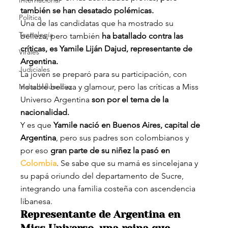
Internacional
también se han desatado polémicas.
Política
Una de las candidatas que ha mostrado su 
Tecnología
belleza, pero también
 ha batallado contra las 
críticas, es Yamile Liján Dajud, representante de 
Virales
Argentina.
Judiciales
La joven se preparó para su participación, con 
Malas Influencias
notable belleza y glamour, pero las críticas a Miss 
Universo Argentina 
son por el tema de la 
nacionalidad.
Y es que 
Yamile nació en Buenos Aires, capital de 
Argentina
, pero sus padres son colombianos y 
por eso 
gran parte de su niñez la pasó en 
Colombia
. Se sabe que su mamá es sincelejana y 
su papá oriundo del departamento de Sucre, 
integrando una familia costeña con ascendencia 
libanesa.
Representante de Argentina en 