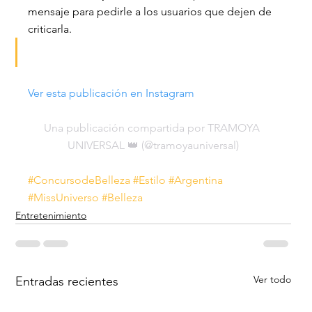
mensaje para pedirle a los usuarios que dejen de 
criticarla.
Ver esta publicación en Instagram
Una publicación compartida por TRAMOYA 
UNIVERSAL 👑 (@tramoyauniversal)
#ConcursodeBelleza
#Estilo
#Argentina
#MissUniverso
#Belleza
Entretenimiento
Ver todo
Entradas recientes