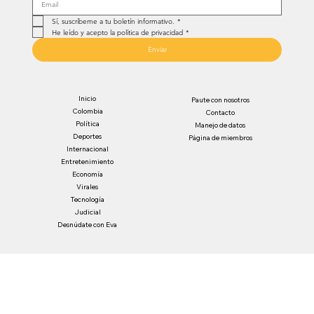
Sí, suscríbeme a tu boletín informativo.
*
He leído y acepto la política de privacidad
*
Enviar
Inicio
Paute con nosotros
Colombia
Contacto
Política
Manejo de datos
Deportes
Página de miembros
Internacional
Entretenimiento
Economía
Virales
Tecnología
Judicial
Desnúdate con Eva