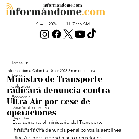
informandome.com
11:01:55 AM
9 ago 2026
Todas
Informandome Colombia
10 abr 2023
2 min de lectura
Todas
Ministro de Transporte
Colombia
radicará denuncia contra
Economía
Ultra Air por cese de
Desnúdate con Eva
operaciones
Deportes
Esta semana, el ministerio del Transporte 
Entretenimiento
instauraría una denuncia penal contra la aerolínea 
Ultra Air, por suspender sus operaciones 