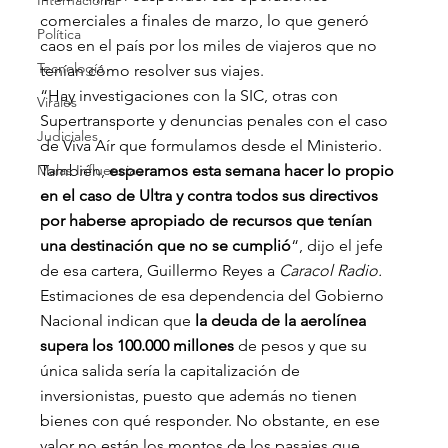
Internacional
comerciales a finales de marzo, lo que generó 
Política
caos en el país por los miles de viajeros que no 
Tecnología
tenían cómo resolver sus viajes.
“Hay investigaciones con la SIC, otras con 
Virales
Supertransporte y denuncias penales con el caso 
Judiciales
de Viva Aír que formulamos desde el Ministerio. 
Malas Influencias
También, 
esperamos esta semana hacer lo propio 
en el caso de Ultra y contra todos sus directivos 
por haberse apropiado de recursos que tenían 
una destinación que no se cumplió
“, dijo el jefe 
de esa cartera, Guillermo Reyes a 
Caracol Radio.
Estimaciones de esa dependencia del Gobierno 
Nacional indican que 
la deuda de la aerolínea 
supera los 100.000 millones
 de pesos y que su 
única salida sería la capitalización de 
inversionistas, puesto que además no tienen 
bienes con qué responder. No obstante, en ese 
valor no están los montos de los pasajes que 