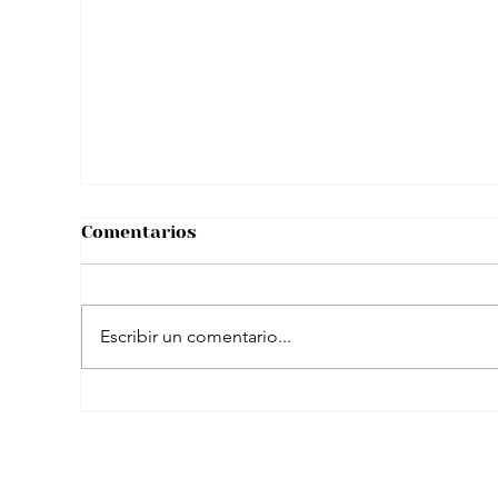
Tras viral situación con “reto de licor”
hombre se pronunció y aclaró
rumores sobre su salud
Comentarios
Escribir un comentario...
El peculiar comentario de Petro sobre
famosa plataforma para adultos en