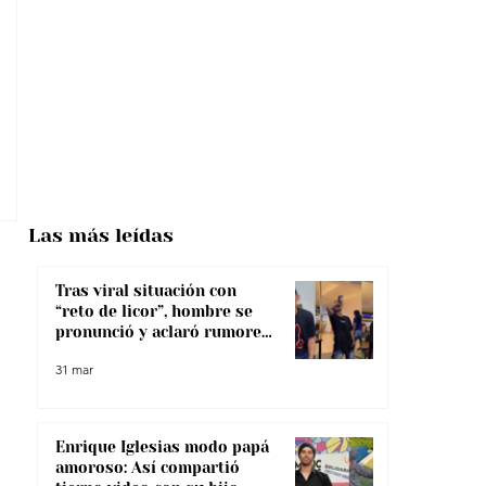
Las más
leídas
Tras viral situación con
“reto de licor”, hombre se
pronunció y aclaró rumores
sobre su salud
31 mar
Enrique Iglesias modo papá
amoroso: Así compartió