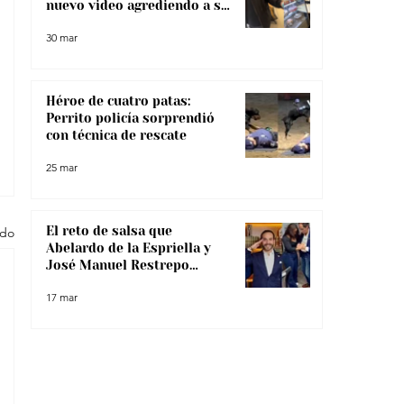
nuevo video agrediendo a su
pareja
30 mar
Héroe de cuatro patas:
Perrito policía sorprendió
con técnica de rescate
25 mar
El reto de salsa que
odo
Abelardo de la Espriella y
José Manuel Restrepo
enfrentaron, ¿lo superaron?
17 mar