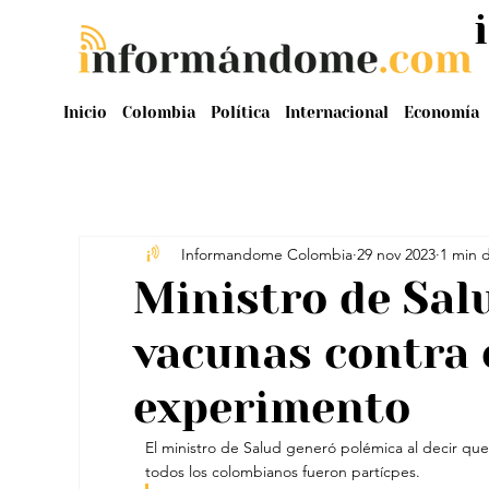
Inicio
Colombia
Política
Internacional
Economía
Informandome Colombia
29 nov 2023
1 min d
Ministro de Sal
vacunas contra 
experimento
El ministro de Salud generó polémica al decir que 
todos los colombianos fueron partícpes.