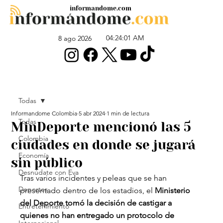
informandome.com
04:24:01 AM
8 ago 2026
Todas
Informandome Colombia
5 abr 2024
1 min de lectura
Todas
MinDeporte mencionó las 5
Colombia
ciudades en donde se jugará
Economía
sin público
Desnúdate con Eva
Tras varios incidentes y peleas que se han 
Deportes
presentado dentro de los estadios, el 
Ministerio 
del Deporte tomó la decisión de castigar a 
Entretenimiento
quienes no han entregado un protocolo de 