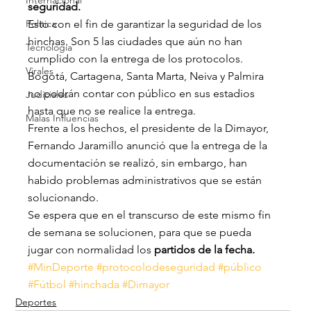
Internacional
seguridad.
Política
Esto con el fin de garantizar la seguridad de los 
hinchas. Son 5 las ciudades que aún no han 
Tecnología
cumplido con la entrega de los protocolos. 
Virales
Bogotá, Cartagena, Santa Marta, Neiva y Palmira 
no podrán contar con público en sus estadios 
Judiciales
hasta que no se realice la entrega.
Malas Influencias
Frente a los hechos, el presidente de la Dimayor, 
Fernando Jaramillo anunció que la entrega de la 
documentación se realizó, sin embargo, han 
habido problemas administrativos que se están 
solucionando.
Se espera que en el transcurso de este mismo fin 
de semana se solucionen, para que se pueda 
jugar con normalidad los 
partidos de la fecha. 
#MinDeporte
#protocolodeseguridad
#público
#Fútbol
#hinchada
#Dimayor
Deportes