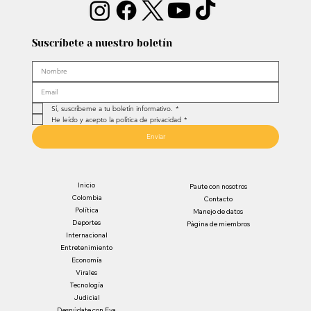
Suscríbete a nuestro boletín
Sí, suscríbeme a tu boletín informativo.
*
He leído y acepto la política de privacidad
*
Enviar
Inicio
Paute con nosotros
Colombia
Contacto
Política
Manejo de datos
Deportes
Página de miembros
Internacional
Entretenimiento
Economía
Virales
Tecnología
Judicial
Desnúdate con Eva