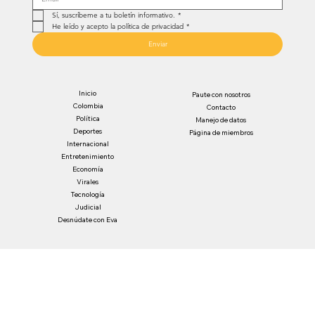
Sí, suscríbeme a tu boletín informativo.
*
He leído y acepto la política de privacidad
*
Enviar
Inicio
Paute con nosotros
Colombia
Contacto
Política
Manejo de datos
Deportes
Página de miembros
Internacional
Entretenimiento
Economía
Virales
Tecnología
Judicial
Desnúdate con Eva