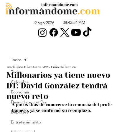
informandome.com
08:43:34 AM
9 ago 2026
Todas
Madelaine Báez
4 ene 2025
1 min de lectura
Todas
Millonarios ya tiene nuevo
Colombia
DT: David González tendrá
Economía
nuevo reto
Desnúdate con Eva
A pocos días de conocerse la renuncia del profe 
Gamero, ya se confirmó su reemplazo.
Deportes
Entretenimiento