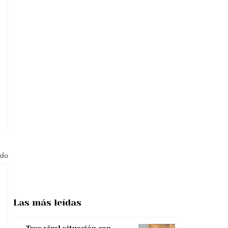
odo
Las más
leídas