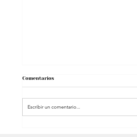
Apple se volvió tendencia con la
MacBook Neo: Esta es la novedad
Comentarios
Escribir un comentario...