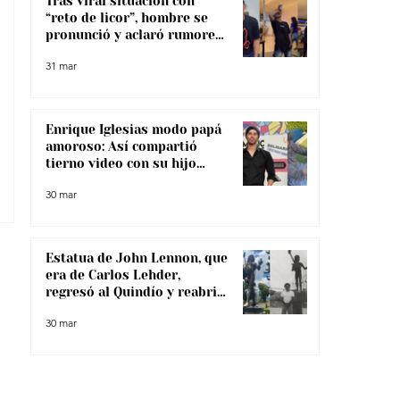
Tras viral situación con
“reto de licor”, hombre se
pronunció y aclaró rumores
sobre su salud
31 mar
Enrique Iglesias modo papá
amoroso: Así compartió
tierno video con su hijo
menor
30 mar
Estatua de John Lennon, que
era de Carlos Lehder,
regresó al Quindío y reabrió
debate sobre memoria y
30 mar
narcotráfico