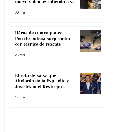
nuevo video agrediendo a su
pareja
30 mar
Héroe de cuatro patas:
Perrito policía sorprendió
con técnica de rescate
25 mar
El reto de salsa que
Abelardo de la Espriella y
José Manuel Restrepo
enfrentaron, ¿lo superaron?
17 mar