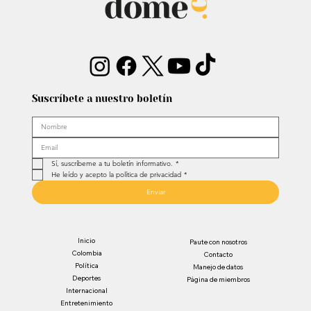
Suscríbete a nuestro boletín
Sí, suscríbeme a tu boletín informativo.
*
He leído y acepto la política de privacidad
*
Enviar
Inicio
Paute con nosotros
Colombia
Contacto
Política
Manejo de datos
Deportes
Página de miembros
Internacional
Entretenimiento