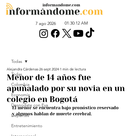
informandome.com
01:30:12 AM
7 ago 2026
Todas
Alejandra Cárdenas
26 sept 2024
1 min de lectura
Todas
Menor de 14 años fue
Colombia
apuñalado por su novia en un
Economía
colegio en Bogotá
Desnúdate con Eva
El menor se encuentra bajo pronóstico reservado 
y algunos hablan de muerte cerebral.
Deportes
Entretenimiento