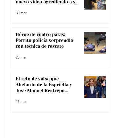
nuevo video agrediendo a su
pareja
30 mar
Héroe de cuatro patas:
Perrito policía sorprendió
con técnica de rescate
25 mar
El reto de salsa que
Abelardo de la Espriella y
José Manuel Restrepo
enfrentaron, ¿lo superaron?
17 mar