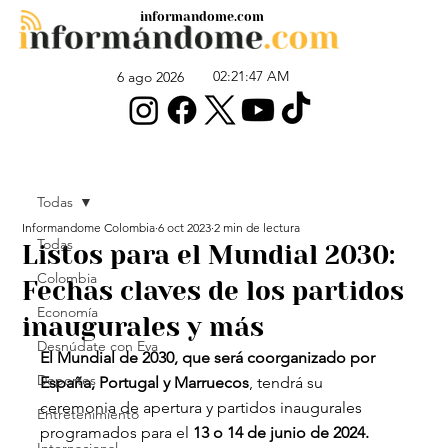
informandome.com
02:21:47 AM
6 ago 2026
Todas
Informandome Colombia
6 oct 2023
2 min de lectura
Todas
Listos para el Mundial 2030:
Colombia
Fechas claves de los partidos
Economía
inaugurales y más
Desnúdate con Eva
El Mundial de 2030, que será coorganizado por 
Deportes
España, Portugal y Marruecos
, tendrá su 
ceremonia de apertura y partidos inaugurales 
Entretenimiento
programados para el 
13 o 14 de junio de 2024.