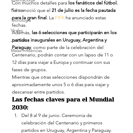
Internacional
Con muchos detalles para
 los fanáticos del fútbol.
Política
Se conoció que el 
21 de julio es la fecha pautada 
para la gran final
. La 
FIFA
 ha anunciado estas 
Tecnología
fechas.
Virales
Además, 
las 6 selecciones que participarán en los 
partidos inaugurales en Uruguay, Argentina y 
Judiciales
Paraguay
, como parte de la celebración del 
Malas Influencias
Centenario, podrán contar con un lapso de 11 o 
12 días para viajar a Europa y continuar con sus 
fases de grupos.
Mientras que otras selecciones dispondrán de 
aproximadamente unos 5 o 6 días para viajar y 
descansar entre partidos.
Las fechas claves para el Mundial 
2030:
Del 8 al 9 de junio: Ceremonia de 
celebración del Centenario y primeros 
partidos en Uruguay, Argentina y Paraguay.