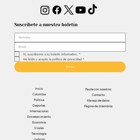
Suscríbete a nuestro boletín
Sí, suscríbeme a tu boletín informativo.
*
He leído y acepto la política de privacidad
*
Enviar
Inicio
Paute con nosotros
Colombia
Contacto
Política
Manejo de datos
Deportes
Página de miembros
Internacional
Entretenimiento
Economía
Virales
Tecnología
Judicial