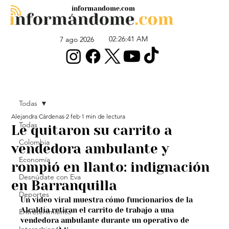
informandome.com
02:26:41 AM
7 ago 2026
Todas
Alejandra Cárdenas
2 feb
1 min de lectura
Todas
Le quitaron su carrito a
Colombia
vendedora ambulante y
Economía
rompió en llanto: indignación
Desnúdate con Eva
en Barranquilla
Deportes
Un video viral muestra cómo funcionarios de la 
Alcaldía retiran el carrito de trabajo a una 
Entretenimiento
vendedora ambulante durante un operativo de 