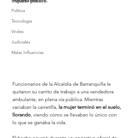
Internacional
espacio público.
Política
Tecnología
Virales
Judiciales
Malas Influencias
Funcionarios de la Alcaldía de Barranquilla le 
quitaron su carrito de trabajo a una vendedora 
ambulante, en plena vía pública. Mientras 
vaciaban la carretilla, 
la mujer terminó en el suelo, 
llorando
, viendo cómo se llevaban lo único con 
lo que se ganaba la vida.
El hecho ocurrió durante un operativo oficial de 