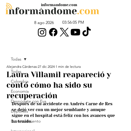
informandome.com
03:56:05 PM
8 ago 2026
Todas
Alejandra Cárdenas
27 dic 2024
1 min de lectura
Todas
Laura Villamil reapareció y
Colombia
contó cómo ha sido su
Economía
recuperación
Desnúdate con Eva
Después de su accidente en Andrés Carne de Res 
se dejó ver con un mejor semblante y aunque 
Deportes
sigue en el hospital está feliz con los avances que 
Entretenimiento
ha tenido.