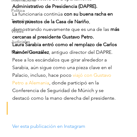
Internacional
Administrativo de Presidencia (DAPRE).
Política
La funcionaria continúa
 con su buena racha en 
Tecnología
estos puestos de la Casa de Nariño
, 
demostrando nuevamente que es una de las
 más 
Virales
cercanas al presidente Gustavo Petro.
Judiciales
Laura Sarabia entró como el remplazo de Carlos 
Malas Influencias
Ramón González
, antiguo director del DAPRE.
Pese a los escándalos que girar alrededor a 
Sarabia, aún sigue como una pieza clave en el 
Palacio, incluso, hace poco
 viajó con Gustavo 
Petro a Alemania
, donde participó en la 
Conferencia de Seguridad de Múnich y se 
destacó como la mano derecha del presidente.
Ver esta publicación en Instagram