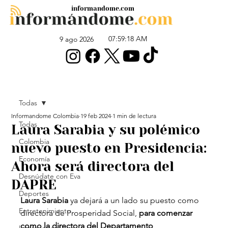
informandome.com
07:59:18 AM
9 ago 2026
Todas
Informandome Colombia
19 feb 2024
1 min de lectura
Todas
Laura Sarabia y su polémico
Colombia
nuevo puesto en Presidencia:
Economía
Ahora será directora del
Desnúdate con Eva
DAPRE
Deportes
Laura Sarabia
 ya dejará a un lado su puesto como 
Entretenimiento
directora de Prosperidad Social, 
para comenzar 
como la directora del Departamento 