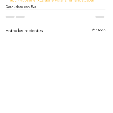
#ELN
#JoséFélixLafaurie
#MaríaFernandaCabal
Desnúdate con Eva
Ver todo
Entradas recientes