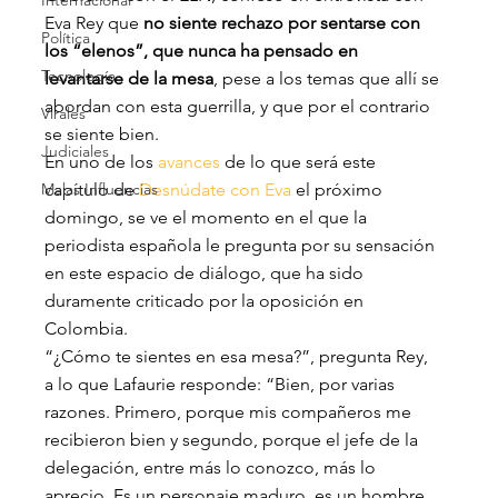
Internacional
Eva Rey que
 no siente rechazo por sentarse con 
Política
los “elenos”, que nunca ha pensado en 
Tecnología
levantarse de la mesa
, pese a los temas que allí se 
abordan con esta guerrilla, y que por el contrario 
Virales
se siente bien.
Judiciales
En uno de los 
avances
 de lo que será este 
Malas Influencias
capítulo de 
Desnúdate con Eva
 el próximo 
domingo, se ve el momento en el que la 
periodista española le pregunta por su sensación 
en este espacio de diálogo, que ha sido 
duramente criticado por la oposición en 
Colombia.
“¿Cómo te sientes en esa mesa?”, pregunta Rey, 
a lo que Lafaurie responde: “Bien, por varias 
razones. Primero, porque mis compañeros me 
recibieron bien y segundo, porque el jefe de la 
delegación, entre más lo conozco, más lo 
aprecio. Es un personaje maduro, es un hombre 