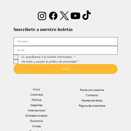
Suscríbete a nuestro boletín
Sí, suscríbeme a tu boletín informativo.
*
He leído y acepto la política de privacidad
*
Enviar
Inicio
Paute con nosotros
Colombia
Contacto
Política
Manejo de datos
Deportes
Página de miembros
Internacional
Entretenimiento
Economía
Virales