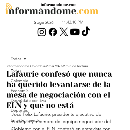
informandome.com
11:42:10 PM
5 ago 2026
Todas
Informandome Colombia
2 mar 2023
2 min de lectura
Todas
Lafaurie confesó que nunca
Colombia
ha querido levantarse de la
Economía
mesa de negociación con el
Desnúdate con Eva
ELN y que no está
Deportes
José Félix Lafaurie, presidente ejecutivo de 
Entretenimiento
Fedegan y miembro del equipo negociador del 
Gobierno con el ELN, confesó en entrevista con 