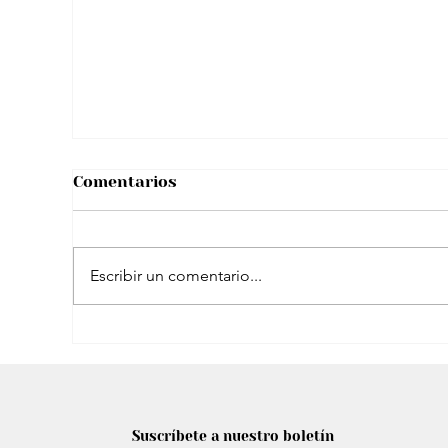
Así compartió tierno video con su hijo
menor
Comentarios
Escribir un comentario...
Shakira planea un ambicioso cierre de
gira en España: Estadio propio y más
Suscríbete a nuestro boletín