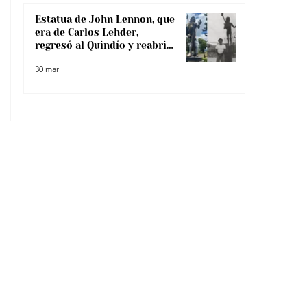
Estatua de John Lennon, que
era de Carlos Lehder,
regresó al Quindío y reabrió
debate sobre memoria y
30 mar
narcotráfico