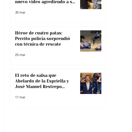
nuevo video agrediendo a su
pareja
30 mar
Héroe de cuatro patas:
Perrito policía sorprendió
con técnica de rescate
25 mar
El reto de salsa que
Abelardo de la Espriella y
José Manuel Restrepo
enfrentaron, ¿lo superaron?
17 mar