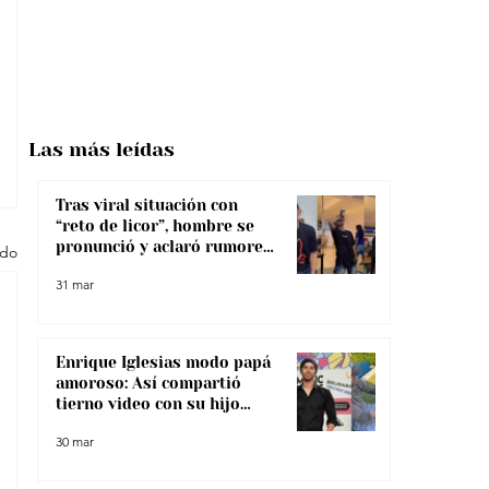
Las más
leídas
Tras viral situación con
“reto de licor”, hombre se
pronunció y aclaró rumores
odo
sobre su salud
31 mar
Enrique Iglesias modo papá
amoroso: Así compartió
tierno video con su hijo
menor
30 mar