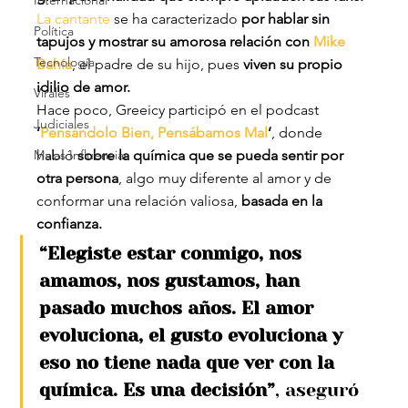
Internacional
La cantante
 se ha caracterizado 
por hablar sin 
Política
tapujos y mostrar su amorosa relación con 
Mike 
Tecnología
Bahía
, el padre de su hijo, pues 
viven su propio 
idilio de amor.
Virales
Hace poco, Greeicy participó en el podcast 
Judiciales
‘
Pensándolo Bien, Pensábamos Mal
’
, donde 
Malas Influencias
habló 
sobre la química que se pueda sentir por 
otra persona
, algo muy diferente al amor y de 
conformar una relación valiosa,
 basada en la 
confianza.
“Elegiste estar conmigo, nos 
amamos, nos gustamos, han 
pasado muchos años. El amor 
evoluciona, el gusto evoluciona y 
eso no tiene nada que ver con la 
química. Es una decisión”
, aseguró 