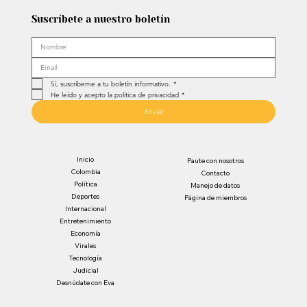
Suscríbete a nuestro boletín
Sí, suscríbeme a tu boletín informativo.
*
He leído y acepto la política de privacidad
*
Enviar
Inicio
Paute con nosotros
Colombia
Contacto
Política
Manejo de datos
Deportes
Página de miembros
Internacional
Entretenimiento
Economía
Virales
Tecnología
Judicial
Desnúdate con Eva