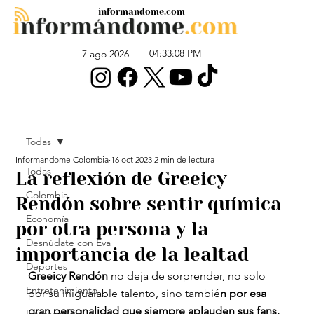
informandome.com
04:33:08 PM
7 ago 2026
Todas
Informandome Colombia
16 oct 2023
2 min de lectura
Todas
La reflexión de Greeicy
Colombia
Rendón sobre sentir química
Economía
por otra persona y la
Desnúdate con Eva
importancia de la lealtad
Deportes
Greeicy Rendón
 no deja de sorprender, no solo 
Entretenimiento
por su inigualable talento, sino tambié
n por esa 
gran personalidad que siempre aplauden sus fans.