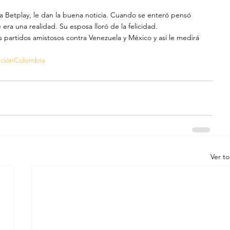
a Betplay, le dan la buena noticia. Cuando se enteró pensó 
ra una realidad. Su esposa lloró de la felicidad.
s partidos amistosos contra Venezuela y México y así le medirá 
cciónColombia
Ver t