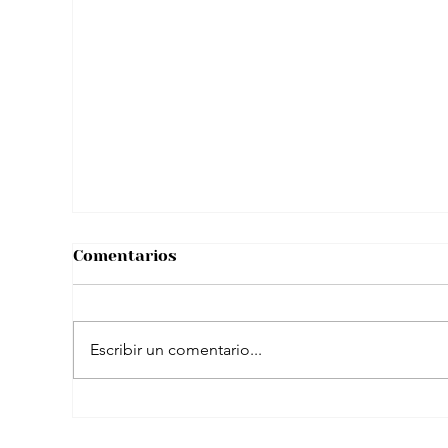
Colombia y su nómina para amistosos:
Convocatoria previa al Mundial 2026
Comentarios
Escribir un comentario...