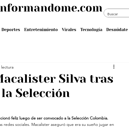
informandome.com
Deportes
Entretenimiento
Virales
Tecnología
Desnúdate 
 lectura
acalister Silva tras
la Selección
cionó feliz luego de ser convocado a la Selección Colombia. 
s redes sociales. Macalister aseguró que era su sueño jugar en 