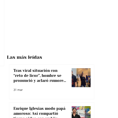
Las más
leídas
Tras viral situación con
“reto de licor”, hombre se
pronunció y aclaró rumores
sobre su salud
31 mar
Enrique Iglesias modo papá
amoroso: Así compartió