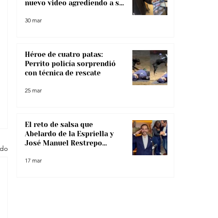
nuevo video agrediendo a su
pareja
30 mar
Héroe de cuatro patas:
Perrito policía sorprendió
con técnica de rescate
25 mar
El reto de salsa que
Abelardo de la Espriella y
José Manuel Restrepo
odo
enfrentaron, ¿lo superaron?
17 mar