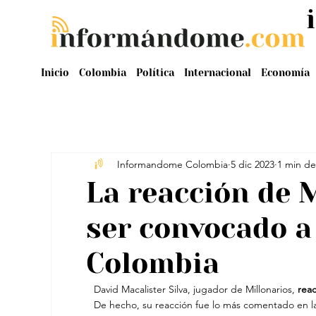
Inicio
Colombia
Política
Internacional
Economía
Informandome Colombia
5 dic 2023
1 min de
La reacción de M
ser convocado a 
Colombia
David Macalister Silva, jugador de Millonarios, 
reac
De hecho, su reacción fue lo más comentado en la