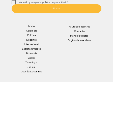
He leído y acepto la política de privacidad
*
Enviar
Inicio
Paute con nosotros
Colombia
Contacto
Política
Manejo de datos
Deportes
Página de miembros
Internacional
Entretenimiento
Economía
Virales
Tecnología
Judicial
Desnúdate con Eva