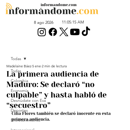
informandome.com
11:05:15 AM
8 ago 2026
Todas
Madelaine Báez
5 ene
2 min de lectura
Todas
La primera audiencia de
Colombia
Maduro: Se declaró “no
Economía
culpable” y hasta habló de
Desnúdate con Eva
“secuestro”
Deportes
Cilia Flores también se declaró inocente en esta 
primera audiencia.
Entretenimiento