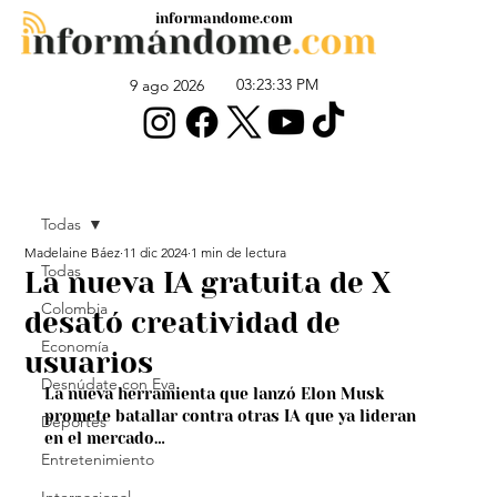
informandome.com
03:23:33 PM
9 ago 2026
Todas
Madelaine Báez
11 dic 2024
1 min de lectura
Todas
La nueva IA gratuita de X
Colombia
desató creatividad de
Economía
usuarios
Desnúdate con Eva
La nueva herramienta que lanzó Elon Musk 
promete batallar contra otras IA que ya lideran 
Deportes
en el mercado…
Entretenimiento