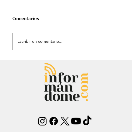
Comentarios
Escribir un comentario...
¿Ya conoces ‘Mis Fechas’?, la
ingeniosa app que ayuda a los
conductores a recordar obligaciones
y evitar multas