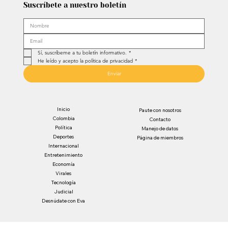
Suscríbete a nuestro boletín
Sí, suscríbeme a tu boletín informativo.
*
He leído y acepto la política de privacidad
*
Enviar
Inicio
Paute con nosotros
Colombia
Contacto
Política
Manejo de datos
Deportes
Página de miembros
Internacional
Entretenimiento
Economía
Virales
Tecnología
Judicial
Desnúdate con Eva