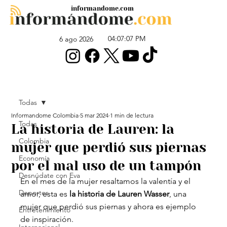
informandome.com
04:07:07 PM
6 ago 2026
Todas
Informandome Colombia
5 mar 2024
1 min de lectura
Todas
La historia de Lauren: la
Colombia
mujer que perdió sus piernas
Economía
por el mal uso de un tampón
Desnúdate con Eva
En el mes de la mujer resaltamos la valentía y el 
Deportes
amor, esta es 
la historia de Lauren Wasser
, una 
mujer que perdió sus piernas y ahora es ejemplo 
Entretenimiento
de inspiración.