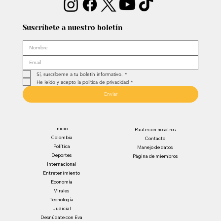
Suscríbete a nuestro boletín
Sí, suscríbeme a tu boletín informativo.
*
He leído y acepto la política de privacidad
*
Enviar
Inicio
Paute con nosotros
Colombia
Contacto
Política
Manejo de datos
Deportes
Página de miembros
Internacional
Entretenimiento
Economía
Virales
Tecnología
Judicial
Desnúdate con Eva