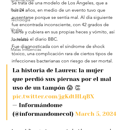
Internacional
Se trata de una modelo de Los Ángeles, que a 
Política
sus 24 años, en medio de un evento tuvo que 
ausentarse porque se sentía mal. Al día siguiente 
Tecnología
fue encontrada inconsciente, con 42 grados de 
Virales
fuerte y cubiera en sus propias heces y vómito, así 
lo relató el diario BBC.
Judiciales
Fue diagnosticada con el síndrome de shock 
Malas Influencias
tóxico, una complicación rara de ciertos tipos de 
infecciones bacterianas con riesgo de ser mortal.
La historia de Lauren: la mujer 
que perdió sus piernas por el mal 
uso de un tampón 😱 👏 
pic.twitter.com/jgKdtHLqBX
— Informándome 
(@informandomecol) 
March 5, 2024