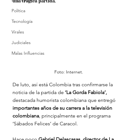
Internacional
una trágica partida. 
Política
Tecnología
Virales
Judiciales
Malas Influencias
Foto: Internet.
De luto, así está Colombia tras confirmarse la 
noticia de la partida de 
‘La Gorda Fabiola’,
destacada humorista colombiana que entregó
importantes años de su carrera a la televisión 
colombiana
, principalmente en el programa 
‘Sábados Felices’ de Caracol.
Hace poco
 Gabriel Delascasas, director de La 