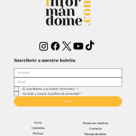
narcotráfico
Suscríbete a nuestro boletín
Sí, suscríbeme a tu boletín informativo.
*
He leído y acepto la política de privacidad
*
Enviar
Inicio
Paute con nosotros
Colombia
Contacto
Política
Manejo de datos