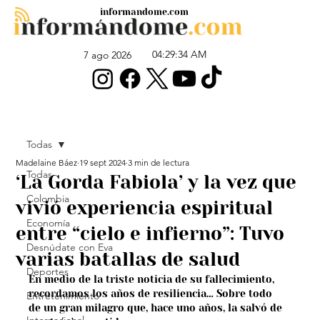
informandome.com
04:29:34 AM
7 ago 2026
Todas
Madelaine Báez
19 sept 2024
3 min de lectura
Todas
‘La Gorda Fabiola’ y la vez que
Colombia
vivió experiencia espiritual
Economía
entre “cielo e infierno”: Tuvo
Desnúdate con Eva
varias batallas de salud
Deportes
En medio de la triste noticia de su fallecimiento, 
recordamos los años de resiliencia… Sobre todo 
Entretenimiento
de un gran milagro que, hace uno años, la salvó de 