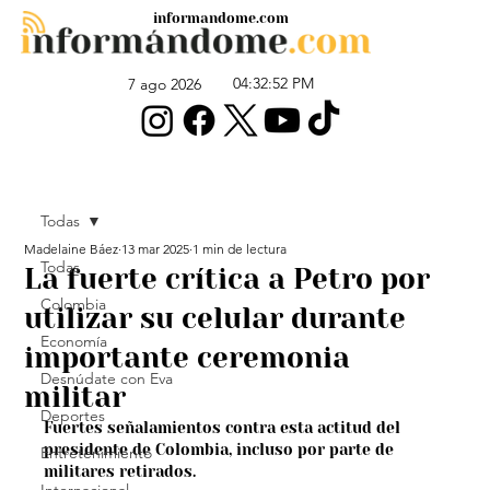
informandome.com
04:32:52 PM
7 ago 2026
Todas
Madelaine Báez
13 mar 2025
1 min de lectura
Todas
La fuerte crítica a Petro por
Colombia
utilizar su celular durante
Economía
importante ceremonia
Desnúdate con Eva
militar
Deportes
Fuertes señalamientos contra esta actitud del 
presidente de Colombia, incluso por parte de 
Entretenimiento
militares retirados.