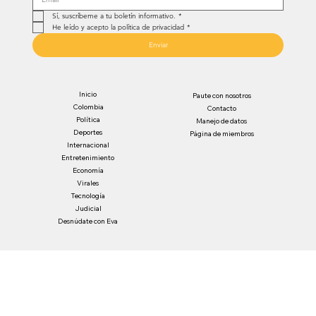
Sí, suscríbeme a tu boletín informativo.
*
He leído y acepto la política de privacidad
*
Enviar
Inicio
Paute con nosotros
Colombia
Contacto
Política
Manejo de datos
Deportes
Página de miembros
Internacional
Entretenimiento
Economía
Virales
Tecnología
Judicial
Desnúdate con Eva