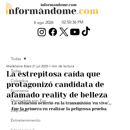
informandome.com
02:50:36 PM
6 ago 2026
Todas
Madelaine Báez
21 jul 2025
1 min de lectura
Todas
La estrepitosa caída que
Colombia
protagonizó candidata de
Economía
afamado reality de belleza
Desnúdate con Eva
La situación ocurrió en la transmisión ‘en vivo’… 
Fue la primera en realizar la peligrosa prueba.
Deportes
Entretenimiento