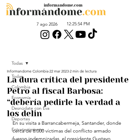
informandome.com
12:25:54 PM
7 ago 2026
Todas
Informandome Colombia
22 mar 2023
2 min de lectura
Todas
La dura crítica del presidente
Colombia
Petro al fiscal Barbosa:
Economía
“debería pedirle la verdad a
Desnúdate con Eva
los delin
Deportes
En su visita a Barrancabermeja, Santander, donde 
Entretenimiento
cerca de 8.000 víctimas del conflicto armado 
fueron indemnizadas, el presidente Gustavo 