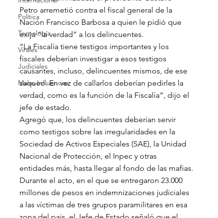
Internacional
Petro arremetió contra el fiscal general de la 
Política
Nación Francisco Barbosa a quien le pidió que 
Tecnología
exija “la verdad” a los delincuentes.
“La Fiscalía tiene testigos importantes y los 
Virales
fiscales deberían investigar a esos testigos 
Judiciales
causantes, incluso, delincuentes mismos, de ese 
Malas Influencias
saqueo. En vez de callarlos deberían pedirles la 
verdad, como es la función de la Fiscalía”, dijo el 
jefe de estado.
Agregó que, los delincuentes deberían servir 
como testigos sobre las irregularidades en la 
Sociedad de Activos Especiales (SAE), la Unidad 
Nacional de Protección, el Inpec y otras 
entidades más, hasta llegar al fondo de las mafias.
Durante el acto, en el que se entregaron 23.000 
millones de pesos en indemnizaciones judiciales 
a las víctimas de tres grupos paramilitares en esa 
zona del país, el Jefe de Estado señaló que el 