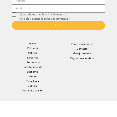
Sí, suscríbeme a tu boletín informativo.
*
He leído y acepto la política de privacidad
*
Enviar
Inicio
Paute con nosotros
Colombia
Contacto
Política
Manejo de datos
Deportes
Página de miembros
Internacional
Entretenimiento
Economía
Virales
Tecnología
Judicial
Desnúdate con Eva