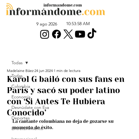
informandome.com
10:53:58 AM
9 ago 2026
Todas
Madelaine Báez
24 jun 2024
1 min de lectura
Todas
Karol G bailó con sus fans en
Colombia
París y sacó su poder latino
Economía
con ‘Si Antes Te Hubiera
Desnúdate con Eva
Conocido’
Deportes
La cantante colombiana no deja de gozarse su 
momento de éxito.
Entretenimiento