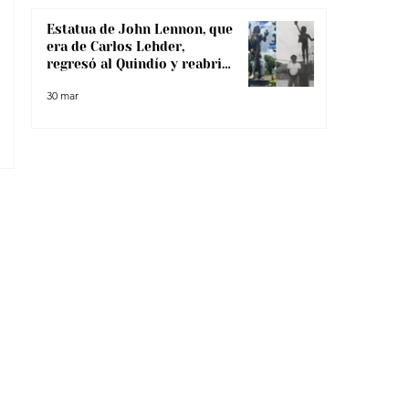
Estatua de John Lennon, que
era de Carlos Lehder,
regresó al Quindío y reabrió
debate sobre memoria y
30 mar
narcotráfico