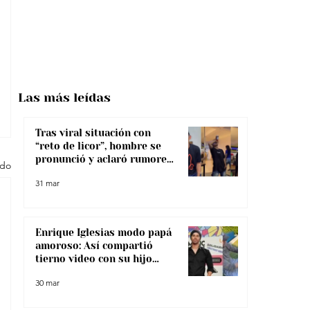
Las más
leídas
Tras viral situación con
“reto de licor”, hombre se
pronunció y aclaró rumores
odo
sobre su salud
31 mar
Enrique Iglesias modo papá
amoroso: Así compartió
tierno video con su hijo
menor
30 mar