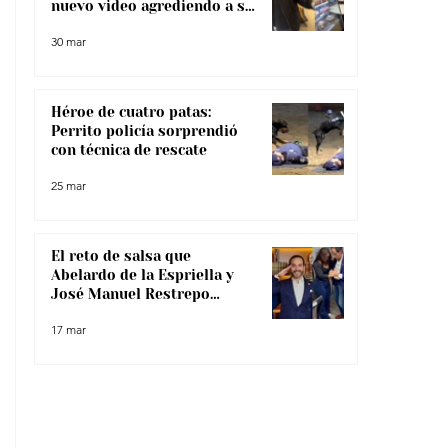
nuevo video agrediendo a su
pareja
30 mar
Héroe de cuatro patas:
Perrito policía sorprendió
con técnica de rescate
25 mar
El reto de salsa que
Abelardo de la Espriella y
José Manuel Restrepo
enfrentaron, ¿lo superaron?
17 mar