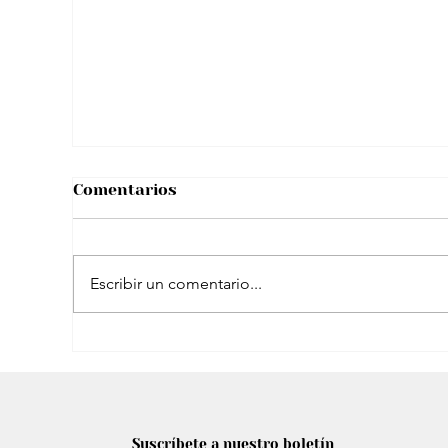
Así compartió tierno video con su hijo
menor
Comentarios
Escribir un comentario...
Shakira planea un ambicioso cierre de
gira en España: Estadio propio y más
Suscríbete a nuestro boletín