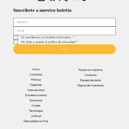
Suscríbete a nuestro boletín
Sí, suscríbeme a tu boletín informativo.
*
He leído y acepto la política de privacidad
*
Enviar
Inicio
Paute con nosotros
Colombia
Contacto
Política
Manejo de datos
Deportes
Página de miembros
Internacional
Entretenimiento
Economía
Virales
Tecnología
Judicial
Desnúdate con Eva