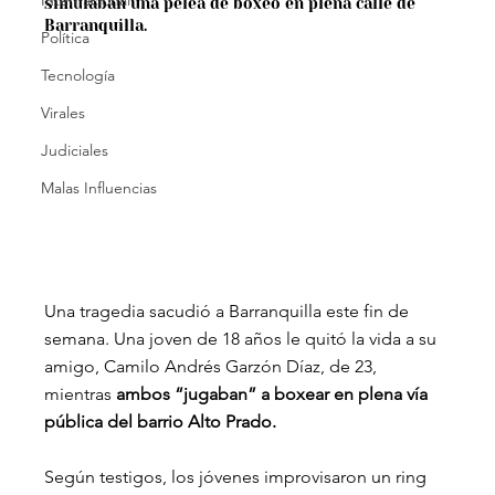
Internacional
simulaban una pelea de boxeo en plena calle de 
Barranquilla.
Política
Tecnología
Virales
Judiciales
Malas Influencias
Una tragedia sacudió a Barranquilla este fin de 
semana. Una joven de 18 años le quitó la vida a su 
amigo, Camilo Andrés Garzón Díaz, de 23, 
mientras 
ambos “jugaban” a boxear en plena vía 
pública del barrio Alto Prado.
Según testigos, los jóvenes improvisaron un ring 