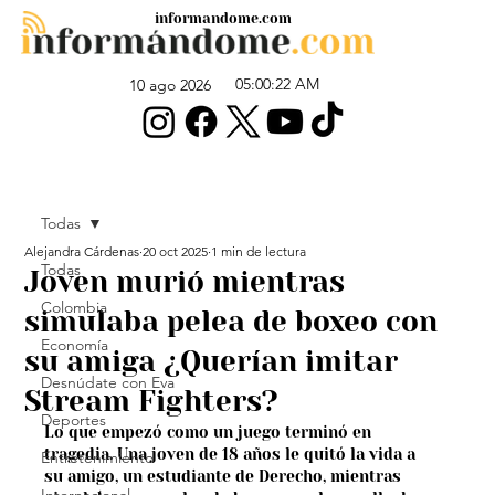
informandome.com
05:00:22 AM
10 ago 2026
Todas
Alejandra Cárdenas
20 oct 2025
1 min de lectura
Todas
Joven murió mientras
Colombia
simulaba pelea de boxeo con
Economía
su amiga ¿Querían imitar
Desnúdate con Eva
Stream Fighters?
Deportes
Lo que empezó como un juego terminó en 
tragedia. Una joven de 18 años le quitó la vida a 
Entretenimiento
su amigo, un estudiante de Derecho, mientras 