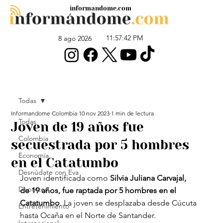
informandome.com
11:57:42 PM
8 ago 2026
Todas
Informandome Colombia
10 nov 2023
1 min de lectura
Todas
Joven de 19 años fue
Colombia
secuestrada por 5 hombres
Economía
en el Catatumbo
Desnúdate con Eva
Joven identificada como 
Silvia Juliana Carvajal, 
Deportes
de 19 años, fue raptada por 5 hombres en el 
Catatumbo
. La joven se desplazaba desde Cúcuta 
Entretenimiento
hasta Ocaña en el Norte de Santander.