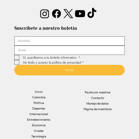
Suscríbete a nuestro boletín
Sí, suscríbeme a tu boletín informativo.
*
He leído y acepto la política de privacidad
*
Enviar
Inicio
Paute con nosotros
Colombia
Contacto
Política
Manejo de datos
Deportes
Página de miembros
Internacional
Entretenimiento
Economía
Virales
Tecnología