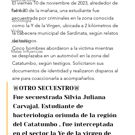
Internacional
El viernes 10 de noviembre de 2023, alrededor de 
Política
las 6:30 de la mañana, una estudiante fue 
secuestrada por criminales en la zona conocida 
Tecnología
como la Y de la Virgen, ubicada a 2 kilómetros de 
Virales
la cabecera municipal de Sardinata, según relatos 
de testigos.
Judiciales
Cinco hombres abordaron a la víctima mientras 
Malas Influencias
se desplazaba en un automóvil en la zona del 
Catatumbo, según testigos. Solicitaron sus 
documentos de identidad y realizaron disparos al 
aire para coaccionarla a acompañarlos.
🚨OTRO SECUESTRO🚨
Fue secuestrada Silvia Juliana 
Carvajal. Estudiante de 
bacteriología oriunda de la región 
del Catatumbo , fue interceptada 
en el sector la Ye de la virgen de 