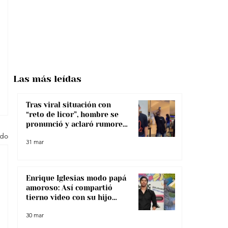
Las más
leídas
Tras viral situación con
“reto de licor”, hombre se
pronunció y aclaró rumores
sobre su salud
odo
31 mar
Enrique Iglesias modo papá
amoroso: Así compartió
tierno video con su hijo
menor
30 mar