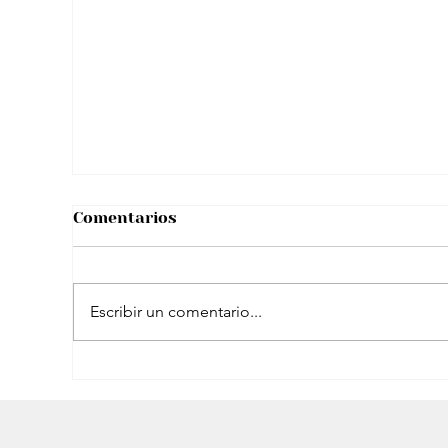
La Casa Blanca recibe a un robot
humanoide: IA irrumpe junto a
Melania Trump
Comentarios
Escribir un comentario...
Sismo se registró en Cuba: Ocurrió en