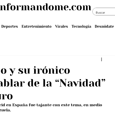
informandome.com
Deportes
Entretenimiento
Virales
Tecnología
Desnúdate 
o y su irónico
ablar de la “Navidad”
uro
id en España fue tajante con este tema, en medio 
zuela.