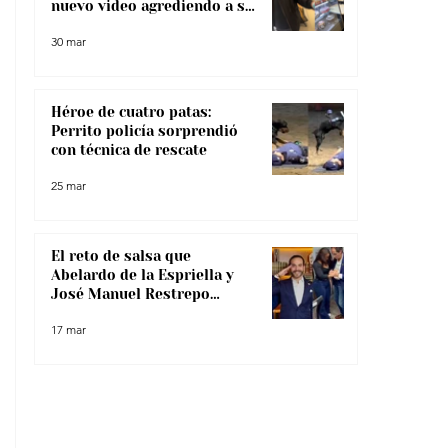
nuevo video agrediendo a su
pareja
30 mar
Héroe de cuatro patas:
Perrito policía sorprendió
con técnica de rescate
25 mar
El reto de salsa que
Abelardo de la Espriella y
José Manuel Restrepo
enfrentaron, ¿lo superaron?
17 mar