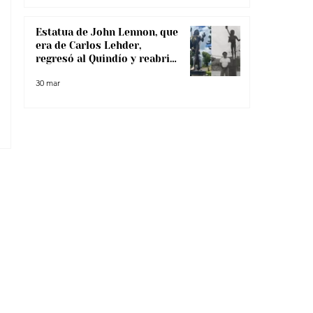
Estatua de John Lennon, que
era de Carlos Lehder,
regresó al Quindío y reabrió
debate sobre memoria y
30 mar
narcotráfico