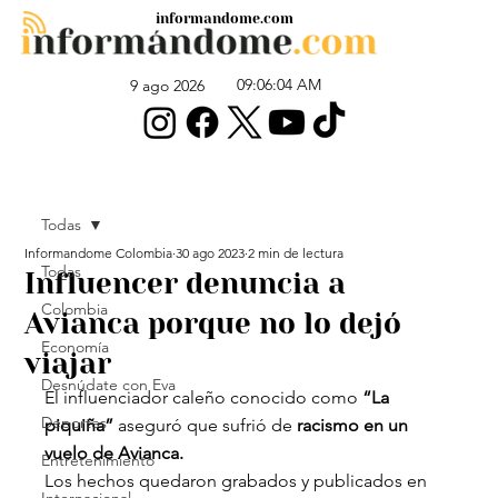
informandome.com
09:06:04 AM
9 ago 2026
Todas
Informandome Colombia
30 ago 2023
2 min de lectura
Todas
Influencer denuncia a
Colombia
Avianca porque no lo dejó
Economía
viajar
Desnúdate con Eva
El influenciador caleño conocido como 
“La 
Deportes
piquiña”
 aseguró que sufrió de 
racismo en un 
vuelo de Avianca.
Entretenimiento
Los hechos quedaron grabados y publicados en 