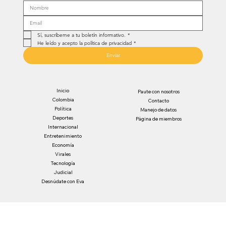
Sí, suscríbeme a tu boletín informativo.
*
He leído y acepto la política de privacidad
*
Enviar
Inicio
Paute con nosotros
Colombia
Contacto
Política
Manejo de datos
Deportes
Página de miembros
Internacional
Entretenimiento
Economía
Virales
Tecnología
Judicial
Desnúdate con Eva