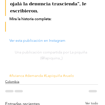
ojalá la denuncia trascienda”, le 
escribieron.
Mira la historia completa: 
Ver esta publicación en Instagram
Una publicación compartida por La piquiña 
(@lapiquina_)
#Avianca
#demanda
#Lapiquiña
#vuelo
Colombia
Ver todo
Entradas recientes