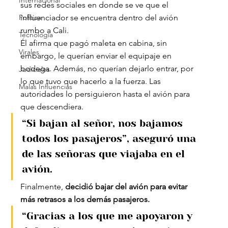
Internacional
sus redes sociales en donde se ve que el 
Política
influenciador se encuentra dentro del avión 
rumbo a Cali.
Tecnología
Él afirma que pagó maleta en cabina, sin 
Virales
embargo, le querían enviar el equipaje en 
bodega. Además, no querían dejarlo entrar, por 
Judiciales
lo que tuvo que hacerlo a la fuerza. Las 
Malas Influencias
autoridades lo persiguieron hasta el avión para 
que descendiera.
“Si bajan al señor, nos bajamos 
todos los pasajeros”, aseguró una 
de las señoras que viajaba en el 
avión.
Finalmente, 
decidió bajar del avión para evitar 
más retrasos a los demás pasajeros.
“Gracias a los que me apoyaron y 