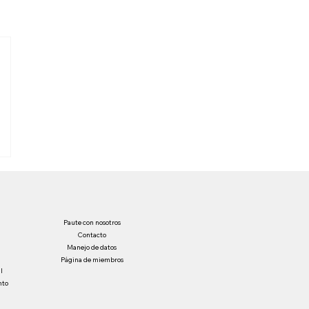
Paute con nosotros
Contacto
Manejo de datos
Página de miembros
l
nto