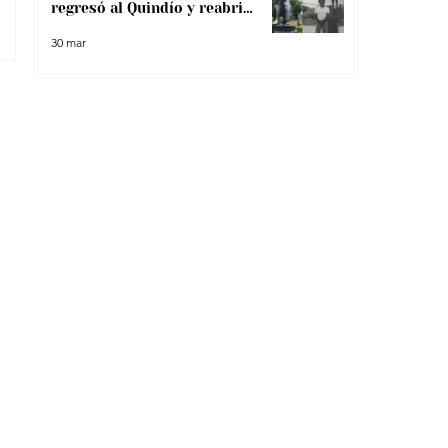
regresó al Quindío y reabrió
debate sobre memoria y
30 mar
narcotráfico