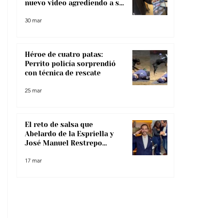
nuevo video agrediendo a su
pareja
30 mar
Héroe de cuatro patas:
Perrito policía sorprendió
con técnica de rescate
25 mar
El reto de salsa que
Abelardo de la Espriella y
José Manuel Restrepo
enfrentaron, ¿lo superaron?
17 mar