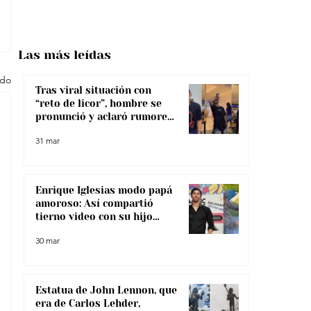
Las más
leídas
odo
Tras viral situación con
“reto de licor”, hombre se
pronunció y aclaró rumores
sobre su salud
31 mar
Enrique Iglesias modo papá
amoroso: Así compartió
tierno video con su hijo
menor
30 mar
Estatua de John Lennon, que
era de Carlos Lehder,