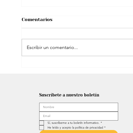
Comentarios
Escribir un comentario...
Shakira planea un ambicioso cierre de
gira en España: Estadio propio y más
Suscríbete a nuestro boletín
Sí, suscríbeme a tu boletín informativo.
*
He leído y acepto la política de privacidad
*