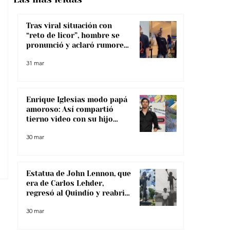
Tras viral situación con
“reto de licor”, hombre se
pronunció y aclaró rumores
sobre su salud
31 mar
Enrique Iglesias modo papá
amoroso: Así compartió
tierno video con su hijo
menor
30 mar
Estatua de John Lennon, que
era de Carlos Lehder,
regresó al Quindío y reabrió
debate sobre memoria y
30 mar
narcotráfico