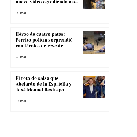
nuevo video agrediendo a su
pareja
30 mar
Héroe de cuatro patas:
Perrito policía sorprendió
con técnica de rescate
25 mar
El reto de salsa que
Abelardo de la Espriella y
José Manuel Restrepo
enfrentaron, ¿lo superaron?
17 mar